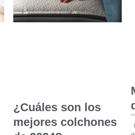
¿Cuáles son los
fe
mejores colchones
E
d