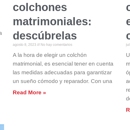
colchones
matrimoniales:
descúbrelas
a
agosto 8, 2023
No hay comentarios
ju
A la hora de elegir un colchón
U
matrimonial, es esencial tener en cuenta
m
las medidas adecuadas para garantizar
ó
un sueño cómodo y reparador. Con una
a
r
Read More »
d
R