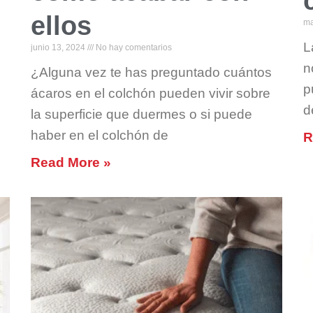
ellos
ma
L
junio 13, 2024
No hay comentarios
n
¿Alguna vez te has preguntado cuántos
p
ácaros en el colchón pueden vivir sobre
d
la superficie que duermes o si puede
haber en el colchón de
R
Read More »