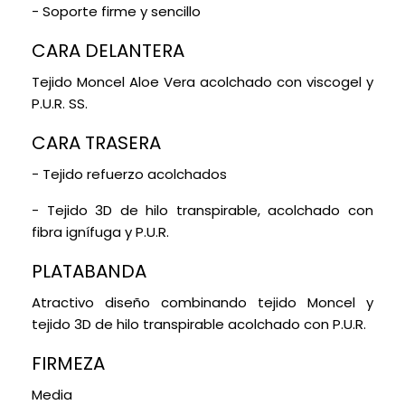
se entregará con 1 almohada de 90cm y 105cm
- Soporte firme y sencillo
respectivamente. En las medidas de 135, 150 y 160 se
CARA DELANTERA
entregará con 2 almohadas de 70cm y en las
medidas de 180 con 2 almohadas de 90cm.
Tejido Moncel Aloe Vera acolchado con viscogel y
P.U.R. SS.
Para garantizar un descanso seguro y placentero,
los Canapés Bedbox en dimensiones superiores a
CARA TRASERA
180x180 cm se compondrán de dos secciones
abatibles de 90 cm unidas por una sólida pletina, y
- Tejido refuerzo acolchados
su tirador, simplemente levanta la tapa para
- Tejido 3D de hilo transpirable, acolchado con
obtener lo que necesitas y organizar tus cosas de
fibra ignífuga y P.U.R.
manera eficiente.
PLATABANDA
Atractivo diseño combinando tejido Moncel y
tejido 3D de hilo transpirable acolchado con P.U.R.
FIRMEZA
Media