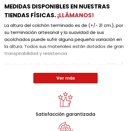
MEDIDAS DISPONIBLES EN NUESTRAS
TIENDAS FÍSICAS.
¡LLÁMANOS!
La altura del colchón terminado es de (+/- 21 cm.), por
su terminación artesanal y la suavidad de sus
acolchados puede sufrir alguna pequeña variación en
la altura. Todos sus materiales están dotados de gran
transpirabilidad y resistencia.
Núcleo de P.U.R. de alta densidad y firmeza (25 kg)
,
diseñado para el cliente que busca una consistencia en
Ver más
la tumbada pero con un alto grado de adaptabilidad y
acogimiento con independencia de movimientos.
El
Canapé Abatible Bedbox
de madera premium.
Optimiza tu descanso y maximiza el
almacenamiento
en tu habitación con esta solución
Satisfacción garantizada
2x1 imprescindible.
El Canapé Bedbox ha sido meticulosamente diseñado