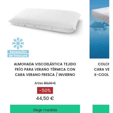
ALMOHADA VISCOELÁSTICA TEJIDO
COLCHÓN
FRÍO PARA VERANO TÉRMICA CON
CARA VERA
CARA VERANO FRESCA / INVIERNO
X-COOL Y 
Antes
89,00 €
-50%
44,50 €
Elegir medida