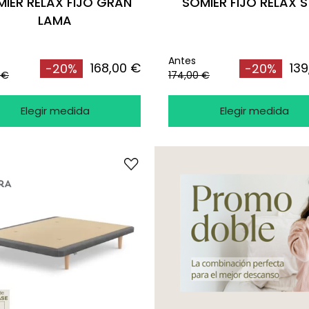
IER RELAX FIJO GRAN
SOMIER FIJO RELAX S
LAMA
Antes
168,00 €
139
-20%
-20%
 €
174,00 €
Elegir medida
Elegir medida