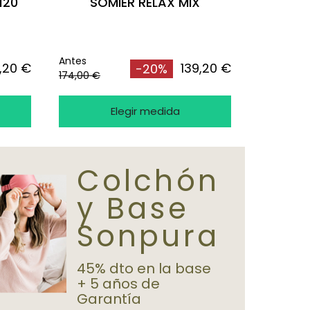
120
SOMIER RELAX MIX
Antes
,20 €
139,20 €
-20%
174,00 €
Elegir medida
Colchón
y Base
Sonpura
45% dto en la base
+ 5 años de
Garantía