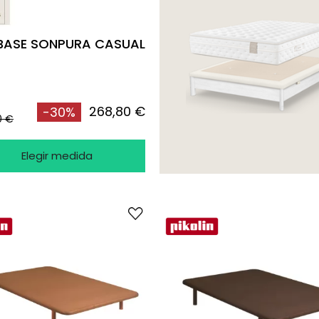
BASE SONPURA CASUAL
268,80 €
-30%
0 €
Elegir medida