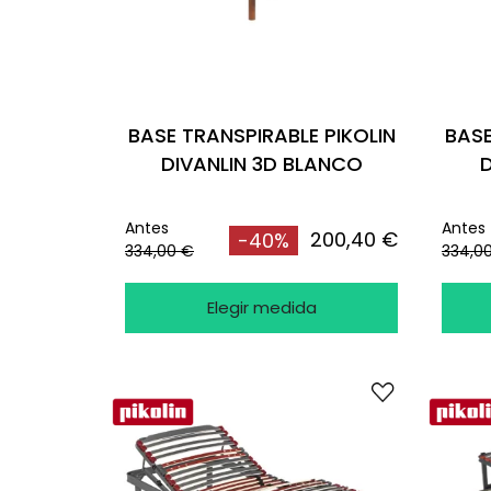
BASE TRANSPIRABLE PIKOLIN
BASE
DIVANLIN 3D BLANCO
D
Antes
Antes
200,40 €
-40%
334,00 €
334,0
Elegir medida