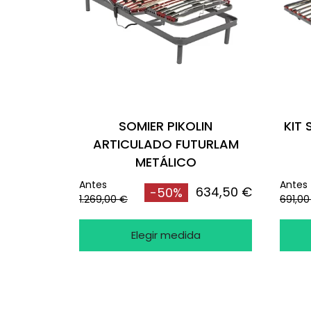
SOMIER PIKOLIN
KIT 
ARTICULADO FUTURLAM
METÁLICO
Antes
Antes
634,50 €
-50%
1.269,00 €
691,00
Elegir medida