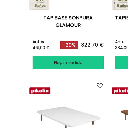
TAPIBASE SONPURA
TAPI
GLAMOUR
Antes
Antes
322,70 €
-30%
461,00 €
384,0
Elegir medida