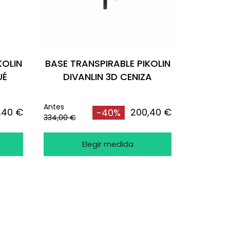
KOLIN
BASE TRANSPIRABLE PIKOLIN
UÉ
DIVANLIN 3D CENIZA
Antes
,40 €
200,40 €
-40%
334,00 €
Elegir medida