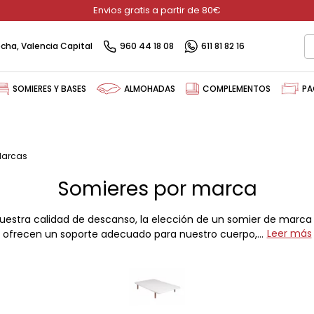
Envios gratis a partir de 80€
recha, Valencia Capital
960 44 18 08
611 81 82 16
SOMIERES Y BASES
ALMOHADAS
COMPLEMENTOS
PA
Marcas
Somieres por marca
uestra calidad de descanso, la elección de un somier de marca
Leer más
ofrecen un soporte adecuado para nuestro cuerpo,...