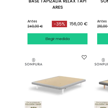
BASE TAPIZADA RELAX TAPI
SOM
ARES
Antes
Antes
156,00 €
-35%
240,00 €
210,00
Elegir medida