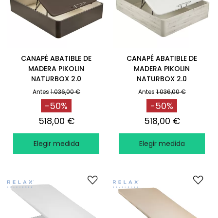
CANAPÉ ABATIBLE DE
CANAPÉ ABATIBLE DE
MADERA PIKOLIN
MADERA PIKOLIN
NATURBOX 2.0
NATURBOX 2.0
+CAPACIDAD EXTRA
+CAPACIDAD EXTRA
Antes
1.036,00 €
Antes
1.036,00 €
WENGUÉ
GLACIAR
-50%
-50%
518,00 €
518,00 €
Elegir medida
Elegir medida