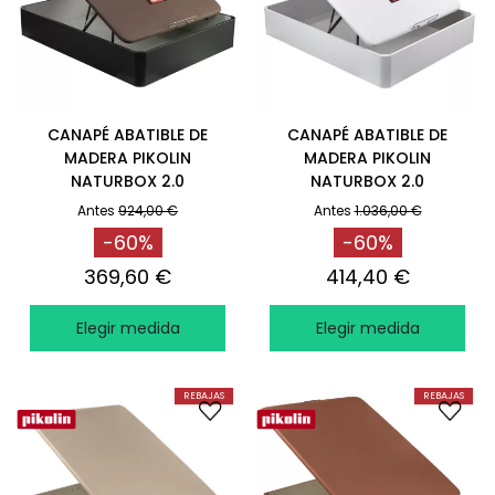
CANAPÉ ABATIBLE DE
CANAPÉ ABATIBLE DE
MADERA PIKOLIN
MADERA PIKOLIN
NATURBOX 2.0
NATURBOX 2.0
RESISTENTE WENGUÉ
+CAPACIDAD EXTRA
Antes
924,00 €
Antes
1.036,00 €
BLANCO
-60%
-60%
369,60 €
414,40 €
Elegir medida
Elegir medida
REBAJAS
REBAJAS