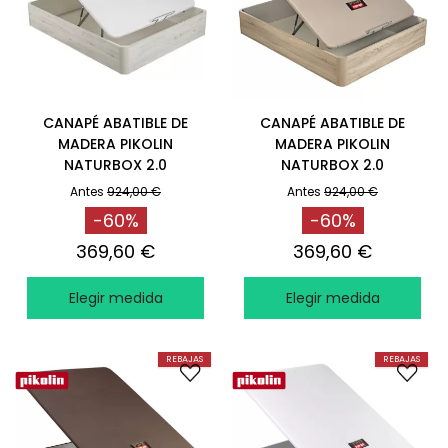
CANAPÉ ABATIBLE DE
CANAPÉ ABATIBLE DE
MADERA PIKOLIN
MADERA PIKOLIN
NATURBOX 2.0
NATURBOX 2.0
RESISTENTE GLACIAR
RESISTENTE NATURAL
Antes
924,00 €
Antes
924,00 €
-60%
-60%
369,60 €
369,60 €
Elegir medida
Elegir medida
REBAJAS
REBAJAS