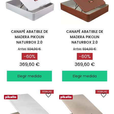
CANAPÉ ABATIBLE DE
CANAPÉ ABATIBLE DE
MADERA PIKOLIN
MADERA PIKOLIN
NATURBOX 2.0
NATURBOX 2.0
RESISTENTE BLANCO
RESISTENTE CEREZO
Antes
924,00 €
Antes
924,00 €
-60%
-60%
369,60 €
369,60 €
Elegir medida
Elegir medida
REBAJAS
REBAJAS