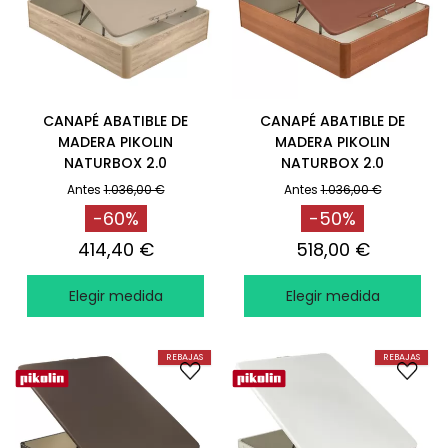
CANAPÉ ABATIBLE DE
CANAPÉ ABATIBLE DE
MADERA PIKOLIN
MADERA PIKOLIN
NATURBOX 2.0
NATURBOX 2.0
+CAPACIDAD EXTRA
+CAPACIDAD EXTRA
Antes
1.036,00 €
Antes
1.036,00 €
NATURAL
CEREZO
-60%
-50%
414,40 €
518,00 €
Elegir medida
Elegir medida
REBAJAS
REBAJAS