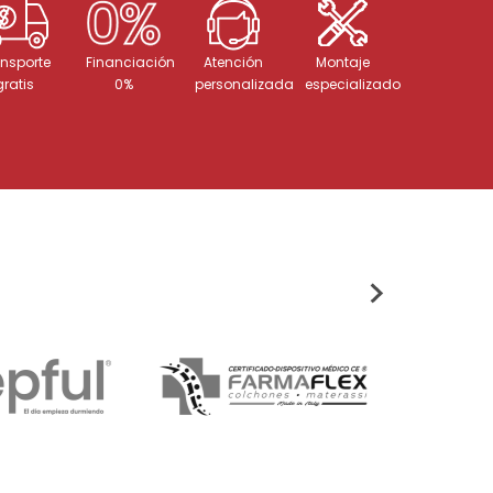
nsporte
Financiación
Atención
Montaje
gratis
0%
personalizada
especializado