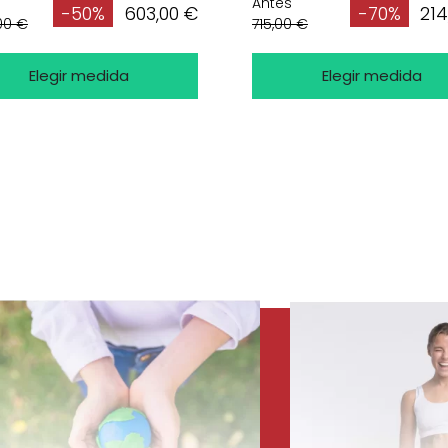
Antes
603,00 €
214
-50%
-70%
,00 €
715,00 €
Elegir medida
Elegir medida