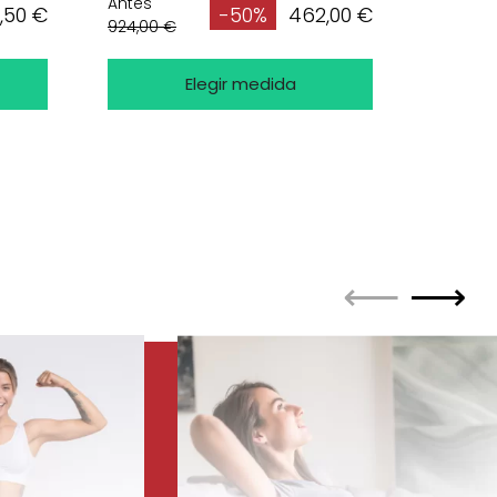
Antes
Antes
,50 €
462,00 €
-50%
924,00 €
1.647,00
Elegir medida