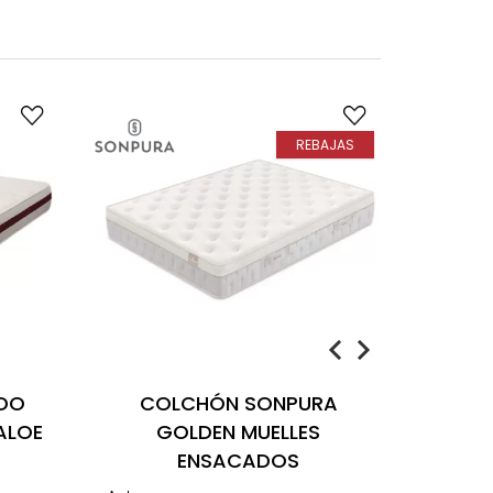
REBAJAS
DO
COLCHÓN SONPURA
PACK
ALOE
GOLDEN MUELLES
PIKOL
ENSACADOS
AB
L