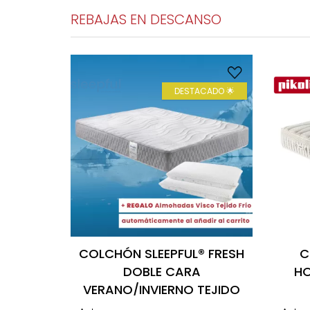
REBAJAS EN DESCANSO
DESTACADO 🌟
TER
COLCHÓN SLEEPFUL® FRESH
C
S
DOBLE CARA
HO
NUS
VERANO/INVIERNO TEJIDO
FRÍO X-COOL Y MULTI