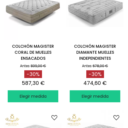
COLCHÓN MAGISTER
COLCHÓN MAGISTER
CORAL DE MUELLES
DIAMANTE MUELLES
ENSACADOS
INDEPENDIENTES
ENTRELAZADOS
Antes
839,00 €
Antes
678,00 €
-30%
-30%
587,30 €
474,60 €
Elegir medida
Elegir medida