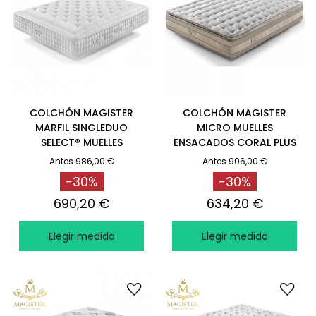
COLCHÓN MAGISTER
COLCHÓN MAGISTER
MARFIL SINGLEDUO
MICRO MUELLES
SELECT® MUELLES
ENSACADOS CORAL PLUS
ENSACADOS
Antes
986,00 €
Antes
906,00 €
-30%
-30%
690,20 €
634,20 €
Elegir medida
Elegir medida