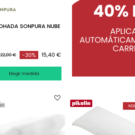
OHADA SONPURA NUBE
15,40 €
-30%
22,00 €
Elegir medida
RE