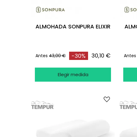
ALMOHADA SONPURA ELIXIR
ALM
30,10 €
-30%
Antes
43,00 €
Antes
Elegir medida