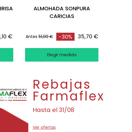
RISA
ALMOHADA SONPURA
CARICIAS
,10 €
35,70 €
-30%
Antes
51,00 €
Elegir medida
Rebajas
Farmaflex
Hasta el 31/08
Ver ofertas