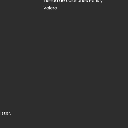
Tienda de colchones Peris y
Valero
ster.