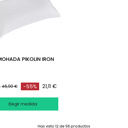
MOHADA PIKOLIN IRON
21,11 €
-55%
s
46,90 €
Elegir medida
Has visto 12 de 56 productos