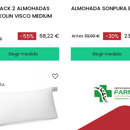
ACK 2 ALMOHADAS
ALMOHADA SONPURA B
KOLIN VISCO MEDIUM
68,22 €
23
-55%
-30%
Antes
33,00 €
 €
Elegir medida
Elegir medida