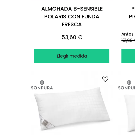
ALMOHADA B-SENSIBLE
P
POLARIS CON FUNDA
PI
FRESCA
TERMOREGULADORA
Antes
53,60 €
REFRESCANTE
151,60
Elegir medida