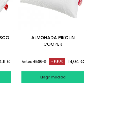
ISCO
ALMOHADA PIKOLIN
COOPER
4,11 €
19,04 €
-55%
Antes
42,30 €
Elegir medida