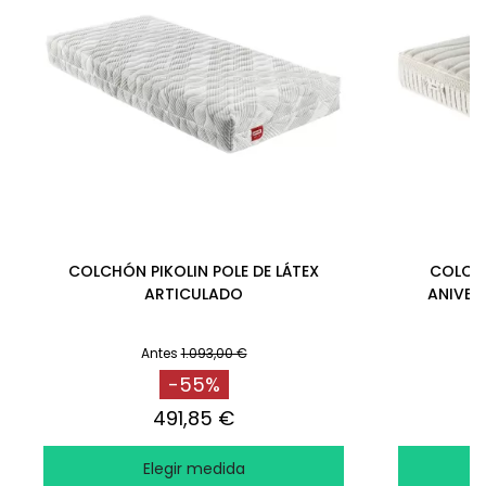
COLCHÓN PIKOLIN POLE DE LÁTEX
COLCHÓ
ARTICULADO
ANIVER
Antes
1.093,00 €
-55%
491,85 €
Elegir medida