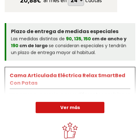
20,88
€*
al mes en
cuotas
Plazo de entrega de medidas especiales
Las medidas distintas de
90
,
135
,
150
cm de ancho y
190
cm de largo
se consideran especiales y tendrán
un plazo de entrega mayor al habitual.
Cama Articulada Eléctrica Relax SmartBed
Con Patas
Una cama que consigue crear
diferentes posiciones
de descanso
,
creando un confort totalmente
Ver más
personalizado y recomendable para la salud
. Para
que no solo disfrutes de tu cama durante la noche.
Incluye patas metálicas de
24cm
de altura.