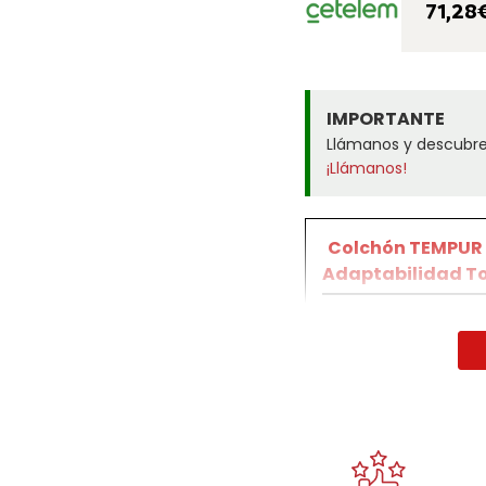
71,28
IMPORTANTE
Llámanos y descubre 
¡Llámanos!
Colchón TEMPUR 
Adaptabilidad To
El colchón TEMPUR For
icónico colchón TEM
ofrecer una mayor a
personalizada.
Utiliza el innovador 
de la tecnología de l