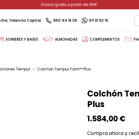
Envios gratis a partir de 80€
recha, Valencia Capital
960 44 18 08
611 81 82 16
SOMIERES Y BASES
ALMOHADAS
COMPLEMENTOS
PA
lchones Tempur
Colchón Tempur Form™️ Plus
Colchón Te
Plus
1.584,00 €
Compra ahora y reci