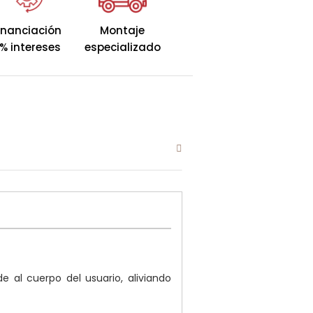
so, forma y temperatura
n alivio óptimo de presión y un
inanciación
Montaje
 para un descanso sin
% intereses
especializado
e al cuerpo del usuario, aliviando