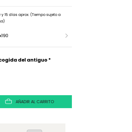
0 y 15 días aprox. (Tiempo sujeto a
ga)
ecogida del antiguo *
AÑADIR AL CARRITO