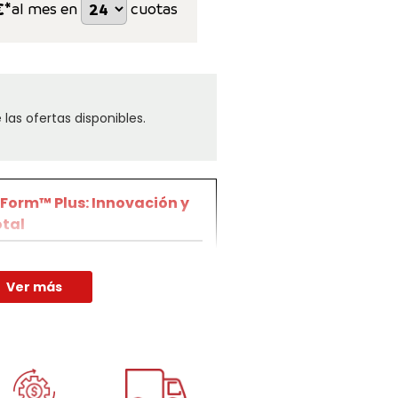
€*
al mes en
cuotas
las ofertas disponibles.
Form™ Plus: Innovación y
tal
m™ Plus es la evolución del
PUR, ahora mejorado para
Ver más
daptabilidad y comodidad
material TEMPUR Adapt®, derivado
a NASA, que se adapta