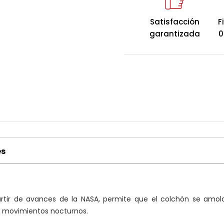
perfectamente al pe
corporal, brindando u
Satisfacción
F
soporte incomparable
garantizada
0
interrupciones.
es
artir de avances de la NASA, permite que el colchón se amold
s movimientos nocturnos.