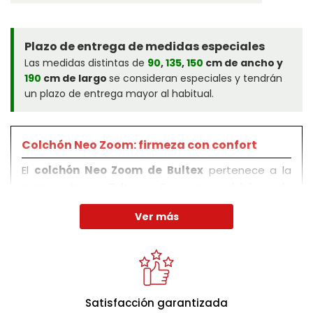
Plazo de entrega de medidas especiales
Las medidas distintas de
90
,
135
,
150
cm de ancho y
190
cm de largo
se consideran especiales y tendrán
un plazo de entrega mayor al habitual.
Colchón Neo Zoom: firmeza con confort
El
colchón Neo Zoom de Bultex
pertenece a la
gama Neo Bultex. Es un colchón de
Progression
Visco
, lo que proporciona una
Ver más
mayor firmeza
sin renunciar a aspectos como
adaptabilidad o transpirabilidad.
Adaptabilidad y transpirabilidad
Satisfacción garantizada