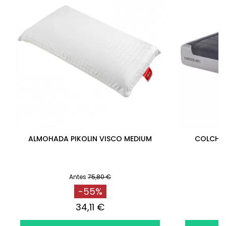
ALMOHADA PIKOLIN VISCO MEDIUM
COLCHÓ
Antes
75,80 €
-55%
34,11 €