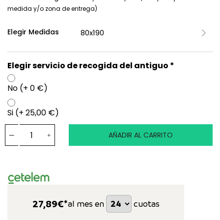
medida y/o zona de entrega)
Elegir Medidas
Elegir servicio de recogida del antiguo *
No (+ 0 €)
Si (+ 25,00 €)
AÑADIR AL CARRITO
27,89
€*
al mes en
cuotas