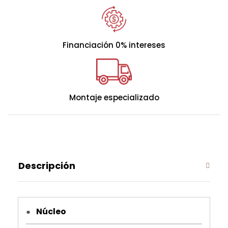
equilibrada
Combina una
capa de viscoelástica Progression
Visco
, que acoge las distintas zonas del cuerpo
para adaptarse a la perfección sin renunciar a la
Financiación 0% intereses
transpirabilidad, proporcionando un
equilibrio y
confort ideal.
Montaje especializado
FIRME
MEDIO
SUAVE
Descripción
Núcleo
●