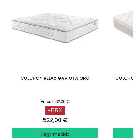
COLCHÓN RELAX GAVIOTA ORO
COLCHÓN 
Antes
1.162,00 €
-55%
522,90 €
Elegir medida