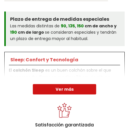
Plazo de entrega de medidas especiales
Las medidas distintas de
90
,
135
,
150
cm de ancho y
190
cm de largo
se consideran especiales y tendrán
un plazo de entrega mayor al habitual.
Sleep: Confort y Tecnología
El
colchón Sleep
es un buen colchón sobre el que
descansar.
De firmeza media y 30 cm de altura.
Con su
núcleo de muelles ensacados Adapt-Tech
Ver más
y su
acolchado Progression Fiber Plus
, ofrece el
máximo confort durante el descanso. Su acolchado
Progression Fiber Plus, compuesto por dos capas de
espuma suave y una de fibra de poliéster, proporciona
un contacto dulce y suave acompañado de
Satisfacción garantizada
propiedades termorreguladoras.