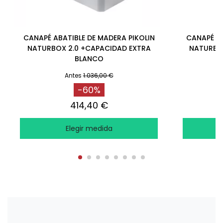
CANAPÉ ABATIBLE DE MADERA PIKOLIN
CANAPÉ AB
NATURBOX 2.0 +CAPACIDAD EXTRA
NATURBOX
BLANCO
Antes
1.036,00 €
-60%
414,40 €
Elegir medida