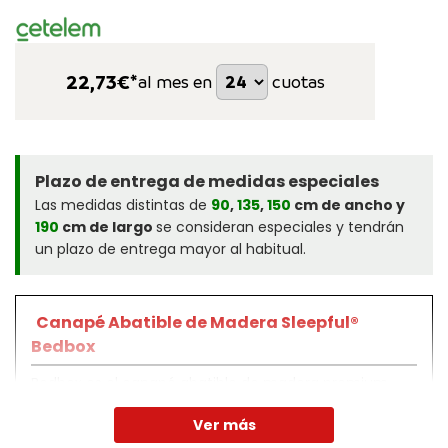
22,73
€*
al mes en
cuotas
Plazo de entrega de medidas especiales
Las medidas distintas de
90
,
135
,
150
cm de ancho y
190
cm de largo
se consideran especiales y tendrán
un plazo de entrega mayor al habitual.
Canapé Abatible de Madera Sleepful®
Bedbox
Bedbox es el canapé abatible de madera premium.
Optimiza tu descanso y maximiza el almacenamiento
Ver más
en tu habitación con esta solución 2x1 imprescindible.