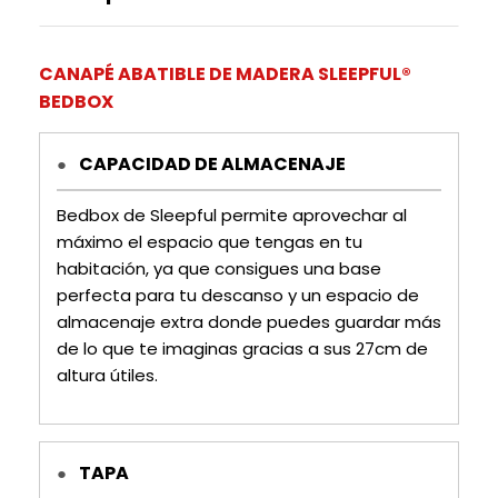
Canapés Bedbox
en dimensiones superiores a
180x180 cm
se compondrán de
dos secciones
abatibles de 90 cm
unidas por una sólida pletina
,
CANAPÉ ABATIBLE DE MADERA SLEEPFUL®
y su tirador, simplemente levanta la tapa para
BEDBOX
obtener lo que necesitas y organizar tus cosas de
manera eficiente.
CAPACIDAD DE ALMACENAJE
●
Bedbox de Sleepful permite aprovechar al
máximo el espacio que tengas en tu
habitación, ya que consigues una base
perfecta para tu descanso y un espacio de
almacenaje extra donde puedes guardar más
de lo que te imaginas gracias a sus 27cm de
altura útiles.
TAPA
●