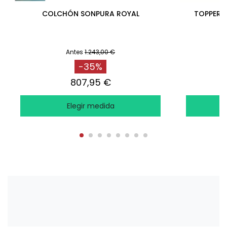
COLCHÓN SONPURA ROYAL
TOPPER R
Antes
1.243,00 €
-35%
807,95 €
Elegir medida