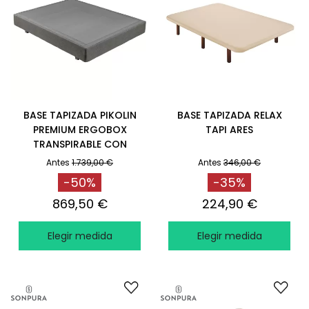
BASE TAPIZADA PIKOLIN
BASE TAPIZADA RELAX
PREMIUM ERGOBOX
TAPI ARES
TRANSPIRABLE CON
PATAS PIOMBO
Antes
1.739,00 €
Antes
346,00 €
-50%
-35%
869,50 €
224,90 €
Elegir medida
Elegir medida