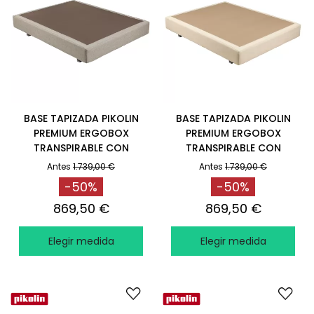
BASE TAPIZADA PIKOLIN
BASE TAPIZADA PIKOLIN
PREMIUM ERGOBOX
PREMIUM ERGOBOX
TRANSPIRABLE CON
TRANSPIRABLE CON
PATAS ASH
PATAS ASPEN
Antes
1.739,00 €
Antes
1.739,00 €
-50%
-50%
869,50 €
869,50 €
Elegir medida
Elegir medida