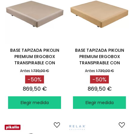
BASE TAPIZADA PIKOLIN
BASE TAPIZADA PIKOLIN
PREMIUM ERGOBOX
PREMIUM ERGOBOX
TRANSPIRABLE CON
TRANSPIRABLE CON
PATAS CITY
PATAS COOPER
Antes
1.739,00 €
Antes
1.739,00 €
-50%
-50%
869,50 €
869,50 €
Elegir medida
Elegir medida