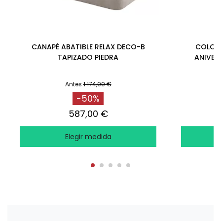
CANAPÉ ABATIBLE RELAX DECO-B
COLCHÓ
TAPIZADO PIEDRA
ANIVER
Antes
1.174,00 €
-50%
587,00 €
Elegir medida