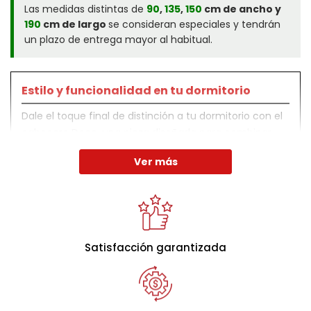
Las medidas distintas de
90
,
135
,
150
cm de ancho y
190
cm de largo
se consideran especiales y tendrán
un plazo de entrega mayor al habitual.
Estilo y funcionalidad en tu dormitorio
Dale el toque final de distinción a tu dormitorio con el
cabecero Deco, una pieza diseñada para combinar
estilo, calidad y funcionalidad.
Ver más
Este cabecero tapizado en tela de gran calidad está
disponible en diferentes tonalidades, permitiéndote
elegir la opción que mejor se adapte a la decoración
de tu habitación.
Satisfacción garantizada
Composición de calidad
- Esqueleto con estructura de aglomerado de 25 mm