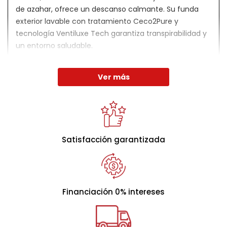
de azahar, ofrece un descanso calmante. Su funda
exterior lavable con tratamiento Ceco2Pure y
tecnología Ventiluxe Tech garantiza transpirabilidad y
un entorno saludable.
FIRME
MEDIO
SUAVE
Ver más
Satisfacción garantizada
Financiación 0% intereses