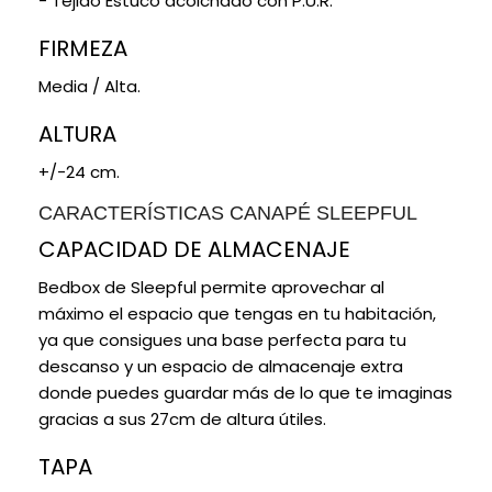
- Tejido Estuco acolchado con P.U.R.
su tirador, simplemente levanta la tapa para
FIRMEZA
obtener lo que necesitas y organizar tus cosas de
manera eficiente.
Media / Alta.
ALTURA
+/-24 cm.
CARACTERÍSTICAS CANAPÉ SLEEPFUL
CAPACIDAD DE ALMACENAJE
Bedbox de Sleepful permite aprovechar al
máximo el espacio que tengas en tu habitación,
ya que consigues una base perfecta para tu
descanso y un espacio de almacenaje extra
donde puedes guardar más de lo que te imaginas
gracias a sus 27cm de altura útiles.
TAPA