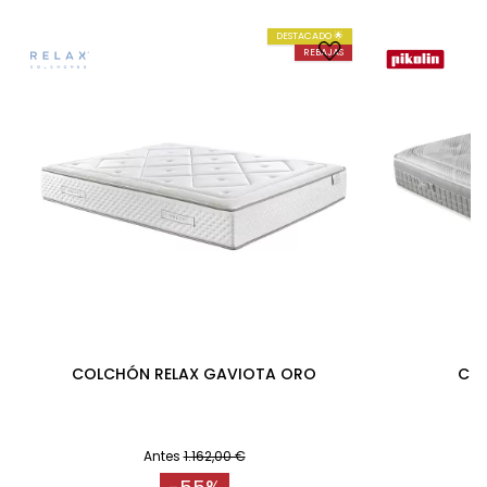
DESTACADO 🌟
REBAJAS
COLCHÓN RELAX GAVIOTA ORO
COL
Antes
1.162,00 €