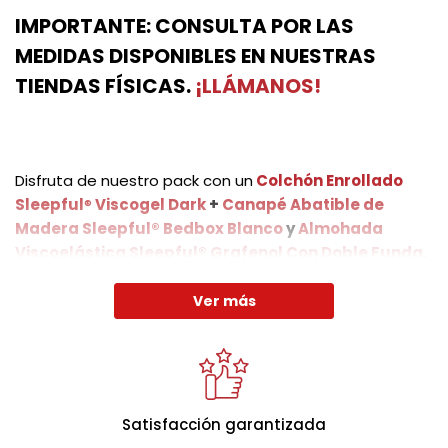
IMPORTANTE: CONSULTA POR LAS
MEDIDAS DISPONIBLES EN NUESTRAS
TIENDAS FÍSICAS.
¡LLÁMANOS!
Disfruta de nuestro pack con un
Colchón Enrollado
Sleepful
®
Viscogel Dark
+
Canapé Abatible de
Madera Sleepful® Bedbox Blanco
y
Almohada
Viscoelástica Sleepful® Grafenol Con Doble Funda
.
Ver más
La altura del colchón terminado es de (+/- 24 cm.), por
su terminación artesanal y la suavidad de sus
acolchados puede sufrir alguna pequeña variación en
la altura. Todos sus materiales están dotados de gran
Satisfacción garantizada
transpirabilidad y resistencia.