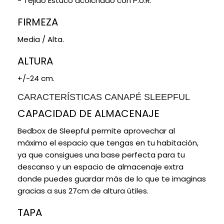
- Tejido Estuco acolchado con P.U.R.
su tirador, simplemente levanta la tapa para
FIRMEZA
obtener lo que necesitas y organizar tus cosas de
manera eficiente.
Media / Alta.
ALTURA
+/-24 cm.
CARACTERÍSTICAS CANAPÉ SLEEPFUL
CAPACIDAD DE ALMACENAJE
Bedbox de Sleepful permite aprovechar al
máximo el espacio que tengas en tu habitación,
ya que consigues una base perfecta para tu
descanso y un espacio de almacenaje extra
donde puedes guardar más de lo que te imaginas
gracias a sus 27cm de altura útiles.
TAPA