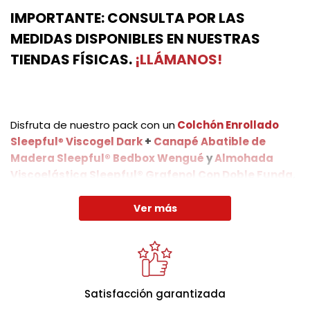
IMPORTANTE: CONSULTA POR LAS
MEDIDAS DISPONIBLES EN NUESTRAS
TIENDAS FÍSICAS.
¡LLÁMANOS!
Disfruta de nuestro pack con un
Colchón Enrollado
Sleepful
®
Viscogel Dark
+
Canapé Abatible de
Madera Sleepful® Bedbox Wengué
y
Almohada
Viscoelástica Sleepful® Grafenol Con Doble Funda
.
Ver más
La altura del colchón terminado es de (+/- 24 cm.), por
su terminación artesanal y la suavidad de sus
acolchados puede sufrir alguna pequeña variación en
la altura. Todos sus materiales están dotados de gran
Satisfacción garantizada
transpirabilidad y resistencia.