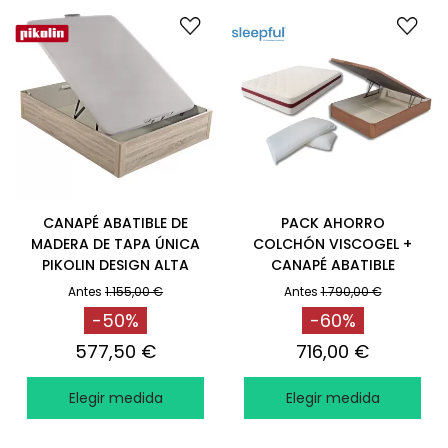
CANAPÉ ABATIBLE DE
PACK AHORRO
MADERA DE TAPA ÚNICA
COLCHÓN VISCOGEL +
PIKOLIN DESIGN ALTA
CANAPÉ ABATIBLE
CAPACIDAD NATURAL
SLEEPFUL® CEREZO +
Antes
1.155,00 €
Antes
1.790,00 €
APERTURA MANUAL
ALMOHADAS
-50%
-60%
VISCOELÁSTICAS
577,50 €
716,00 €
Elegir medida
Elegir medida