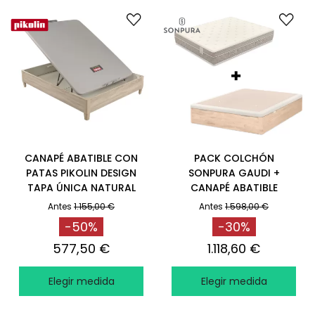
CANAPÉ ABATIBLE CON
PACK COLCHÓN
PATAS PIKOLIN DESIGN
SONPURA GAUDI +
TAPA ÚNICA NATURAL
CANAPÉ ABATIBLE
SONPURA STORE
Antes
1.155,00 €
Antes
1.598,00 €
-50%
-30%
577,50 €
1.118,60 €
Elegir medida
Elegir medida