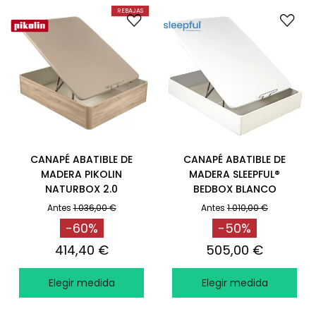
REBAJAS
CANAPÉ ABATIBLE DE
CANAPÉ ABATIBLE DE
MADERA PIKOLIN
MADERA SLEEPFUL®
NATURBOX 2.0
BEDBOX BLANCO
+CAPACIDAD EXTRA
Antes
1.036,00 €
Antes
1.010,00 €
NATURAL
-60%
-50%
414,40 €
505,00 €
Elegir medida
Elegir medida