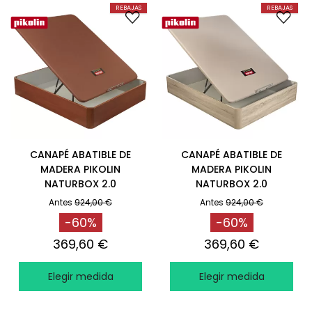
REBAJAS
REBAJAS
CANAPÉ ABATIBLE DE
CANAPÉ ABATIBLE DE
MADERA PIKOLIN
MADERA PIKOLIN
NATURBOX 2.0
NATURBOX 2.0
RESISTENTE CEREZO
RESISTENTE NATURAL
Antes
924,00 €
Antes
924,00 €
-60%
-60%
369,60 €
369,60 €
Elegir medida
Elegir medida