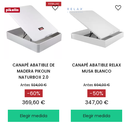
REBAJAS
CANAPÉ ABATIBLE DE
CANAPÉ ABATIBLE RELAX
MADERA PIKOLIN
MUSA BLANCO
NATURBOX 2.0
RESISTENTE BLANCO
Antes
924,00 €
Antes
694,00 €
-60%
-50%
369,60 €
347,00 €
Elegir medida
Elegir medida