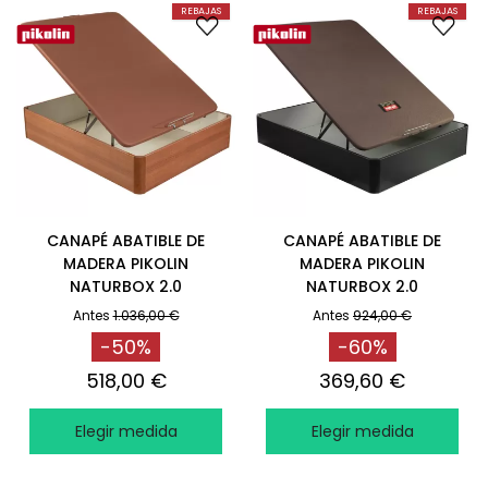
REBAJAS
REBAJAS
CANAPÉ ABATIBLE DE
CANAPÉ ABATIBLE DE
MADERA PIKOLIN
MADERA PIKOLIN
NATURBOX 2.0
NATURBOX 2.0
+CAPACIDAD EXTRA
RESISTENTE WENGUÉ
Antes
1.036,00 €
Antes
924,00 €
CEREZO
-50%
-60%
518,00 €
369,60 €
Elegir medida
Elegir medida