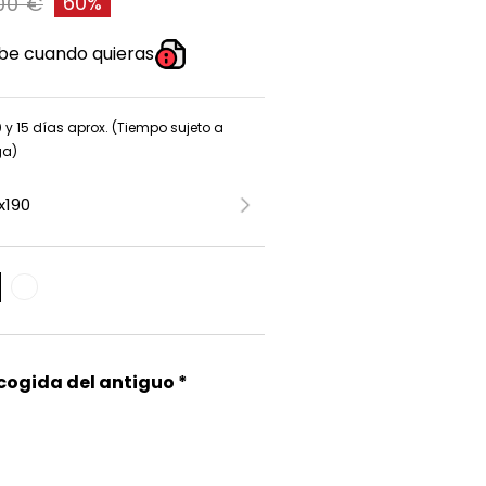
60%
,00 €
be cuando quieras
0 y 15 días aprox. (Tiempo sujeto a
ga)
ecogida del antiguo *