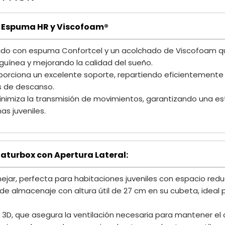
n Espuma HR y Viscofoam®
ñado con espuma Confortcel y un acolchado de Viscofoam q
nguínea y mejorando la calidad del sueño.
porciona un excelente soporte, repartiendo eficientemente
s de descanso.
nimiza la transmisión de movimientos, garantizando una est
as juveniles.
aturbox con Apertura Lateral:
nejar, perfecta para habitaciones juveniles con espacio redu
e almacenaje con altura útil de 27 cm en su cubeta, ideal
o 3D, que asegura la ventilación necesaria para mantener el