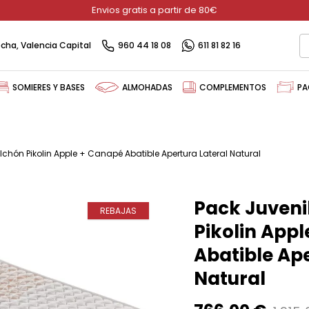
Envios gratis a partir de 80€
recha, Valencia Capital
960 44 18 08
611 81 82 16
SOMIERES Y BASES
ALMOHADAS
COMPLEMENTOS
PA
lchón Pikolin Apple + Canapé Abatible Apertura Lateral Natural
Pack Juveni
REBAJAS
Pikolin App
Abatible Ape
Natural