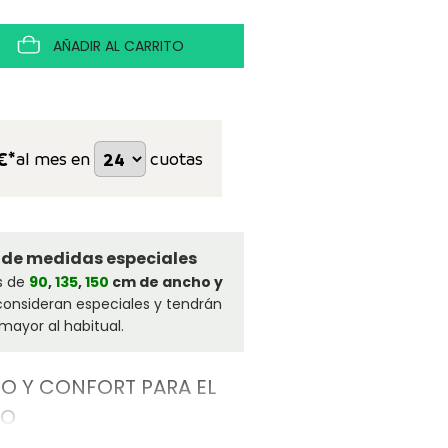
AÑADIR AL CARRITO
€*
al mes en
cuotas
 de medidas especiales
s de
90
,
135
,
150
cm de ancho y
consideran especiales y tendrán
mayor al habitual.
O Y CONFORT PARA EL
SO