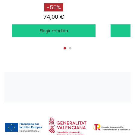
-50%
74,00 €
Elegir medida