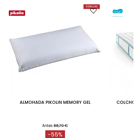
REBAJAS
ALMOHADA PIKOLIN MEMORY GEL
COLCHÓN 
Antes
88,70 €
-55%