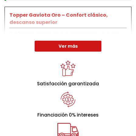
Topper Gaviota Oro – Confort clásico,
descanso superior
El referente en toppers: suavidad, frescor y sujeción
perfecta.
Ver más
Tecnología y Sensación
El Topper Gaviota Oro está diseñado para quienes
buscan una mejora notable en el confort de su
Satisfacción garantizada
colchón sin renunciar a la elegancia y la tecnología del
descanso. Su combinación de materiales premium, su
diseño sofisticado y su efecto nube lo convierten en
una opción clásica pero innovadora, ideal para
Financiación 0% intereses
transformar tus noches.
Altura:
5cm (+/-1cm).