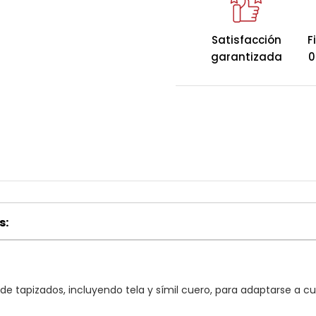
Canapé Lattoflex
Satisfacción
F
garantizada
0
Tecnología de últ
descanso personal
El abatible Box Dek
diseño para ofrece
sin comprometer la 
múltiples acabados 
apertura manual o e
para adaptarse a cu
s:
e tapizados, incluyendo tela y símil cuero, para adaptarse a cua