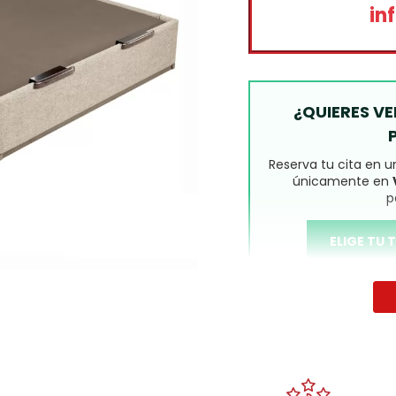
in
¿QUIERES V
Reserva tu cita en 
únicamente en
p
ELIGE TU
Disponibilidad d
IMPORTANTE:
Colchón
física.
¡Llámanos!