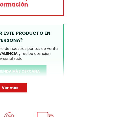
formación
ER ESTE PRODUCTO EN
PERSONA?
uno de nuestros puntos de venta
VALENCIA
y recibe atención
ersonalizada.
 TIENDA MÁS CERCANA
Ver más
el producto
 disponible solo en tienda