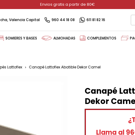
Envios gratis a partir de 80€
recha, Valencia Capital
960 44 18 08
611 81 82 16
SOMIERES Y BASES
ALMOHADAS
COMPLEMENTOS
PA
és Lattoflex
Canapé Lattoflex Abatible Dekor Camel
Canapé Latt
Dekor Came
¿
Llama al 9