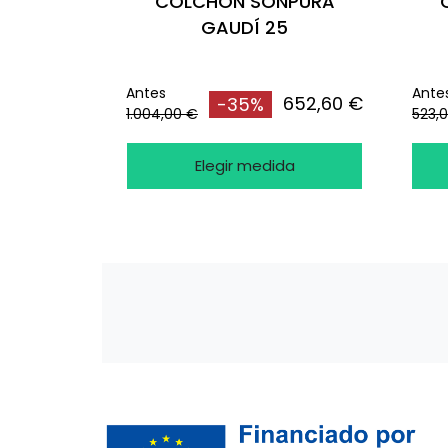
COLCHÓN SONPURA
GAUDÍ 25
Antes
Ante
652,60 €
-35%
1.004,00 €
523,
Elegir medida