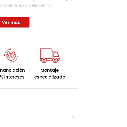
convierte en un elemento
tu dormitorio. Su estructura
tálicas marrón le aporta un
Ver más
oderno, ideal para quienes
ciar a la practicidad.
e: 36cm.
.
inanciación
Montaje
% intereses
especializado
aje:
17cm.