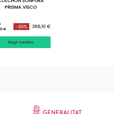
COLCHÓN SONPURA
PRISMA VISCO
s
366,10 €
-30%
00 €
Elegir medida