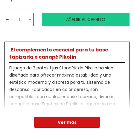
AÑADIR AL CARRITO
El complemento esencial para tu base
tapizada o canapé Pikolin
El juego de 2 patas fijas StonePik de Pikolin ha sido
diseñado para ofrecer máxima estabilidad y una
estética moderna y discreta para tu sistema de
descanso. Fabricadas en color cerezo, son
compatibles con cualquier base tapizada, divanlín,
canapé o base Ergobox de Pikolin, asegurando una
instalación segura y duradera.
Ver más