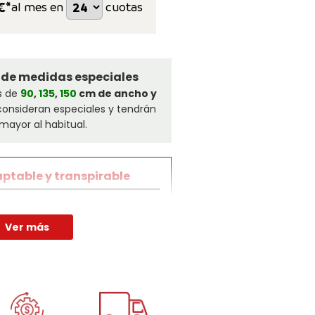
€*
al mes en
cuotas
 de medidas especiales
s de
90
,
135
,
150
cm de ancho y
consideran especiales y tendrán
mayor al habitual.
ptable y transpirable
rah Slim
está diseñado con
ue se adapta suavemente a
Ver más
 cuerpo. Perfecto para camas
s buscan un descanso
ación envolvente.