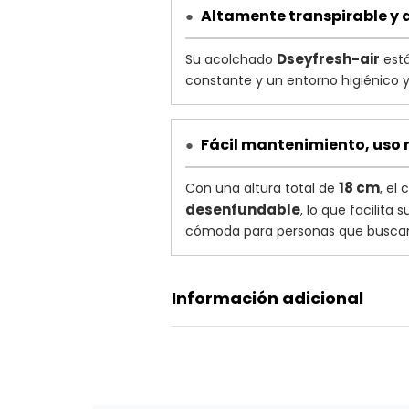
Altamente transpirable y 
●
Dseyfresh-air
Su acolchado
está
constante y un entorno higiénico 
Fácil mantenimiento, uso r
●
18 cm
Con una altura total de
, el
desenfundable
, lo que facilita
cómoda para personas que buscan 
Información adicional