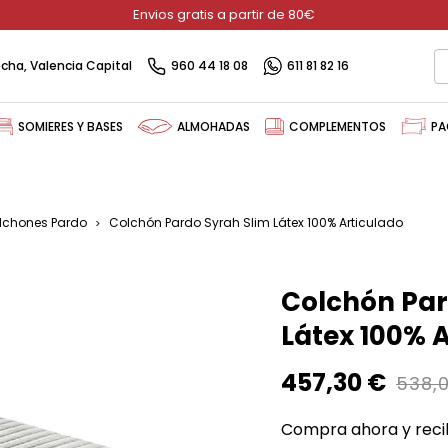
Envios gratis a partir de 80€
recha, Valencia Capital
960 44 18 08
611 81 82 16
SOMIERES Y BASES
ALMOHADAS
COMPLEMENTOS
PA
lchones Pardo
Colchón Pardo Syrah Slim Látex 100% Articulado
Colchón Par
Látex 100% 
457,30 €
538,
Compra ahora y reci