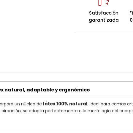
Diseño ligero, de
Con solo
18 cm de al
Satisfacción
F
solución ideal para c
garantizada
0
reducidos. Es
desenf
con un acolchado
Ds
transpirable e hipoal
FIRME
ex natural, adaptable y ergonómico
látex 100% natural
orpora un núcleo de
, ideal para camas art
e aireación, se adapta perfectamente a la morfología del cuerpo