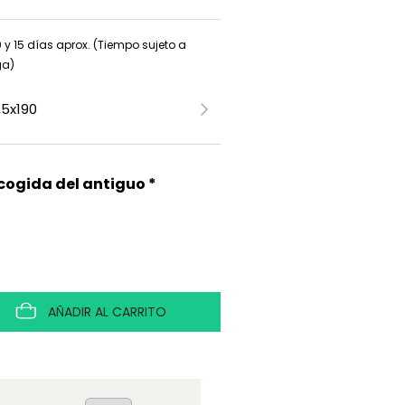
0 y 15 días aprox. (Tiempo sujeto a
ga)
ecogida del antiguo *
AÑADIR AL CARRITO