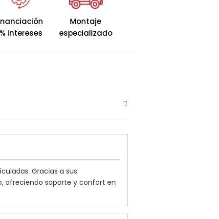
senfundable y reversible
tura
, este colchón ofrece una
inanciación
Montaje
amas articuladas y espacios
% intereses
especializado
undable
, reversible y cuenta
eyfresh-air
altamente
ergénico.
MEDIO
SUAVE
iculadas. Gracias a sus
, ofreciendo soporte y confort en