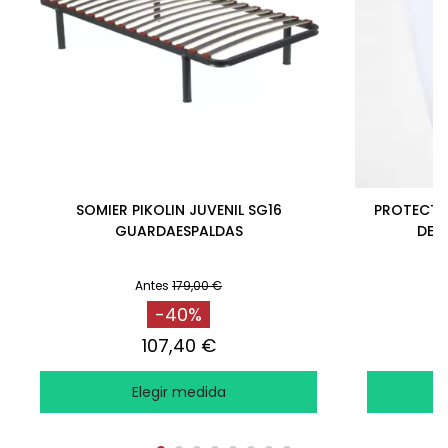
SOMIER PIKOLIN JUVENIL SG16
PROTECTO
GUARDAESPALDAS
DE 
Antes
179,00 €
-40%
107,40 €
Elegir medida