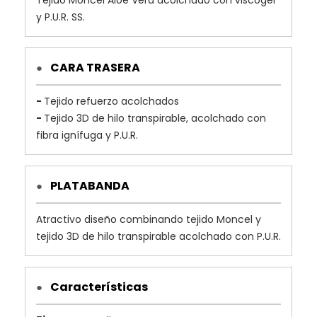
y P.U.R. SS.
CARA TRASERA
●
-
Tejido refuerzo acolchados
-
Tejido 3D de hilo transpirable, acolchado con
fibra ignífuga y P.U.R.
PLATABANDA
●
Atractivo diseño combinando tejido Moncel y
tejido 3D de hilo transpirable acolchado con P.U.R.
Características
●