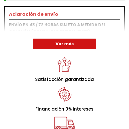
Aclaración de envío
ENVÍO EN 48 / 72 HORAS SUJETO A MEDIDA DEL
COLCHÓN (CONSULTAR PREVIAMENTE)
.
Ver más
Composición y altura del colchón
Su altura terminada es de
(+/- 21 cm.)
. Debido a su
terminación artesanal
y la suavidad de sus
acolchados, puede sufrir alguna pequeña variación en
Satisfacción garantizada
la altura. Todos sus materiales están dotados de
gran
transpirabilidad y resistencia.
Financiación 0% intereses
Núcleo y acabados artesanales
Núcleo de P.U.R. de alta densidad y firmeza (25
kg)
, diseñado para el cliente que busca una