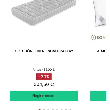
COLCHÓN JUVENIL SONPURA PLAY
ALMOHA
Antes
435,00 €
-30%
304,50 €
Elegir medida