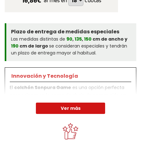
16,86
€*
al mes en
cuotas
Plazo de entrega de medidas especiales
Las medidas distintas de
90
,
135
,
150
cm de ancho y
190
cm de largo
se consideran especiales y tendrán
un plazo de entrega mayor al habitual.
Innovación y Tecnología
El
colchón Sonpura Game
es una opción perfecta
para colocar en la cama de abajo de camas nido, ya
que su grosor reducido permite adaptarse incluso a los
Ver más
huecos más reducidos. Su acolchado, a
base de
espumación Confortec
, consigue proporcionar una
gran suavidad
en la tumbada, sin perder la sensación
de colchón de
firmeza media-alta
.