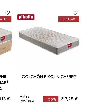
BAJAS
REBAJAS
NIL
COLCHÓN PIKOLIN CHERRY
NAPÉ
A
Antes
1,15 €
317,25 €
-55%
705,00 €