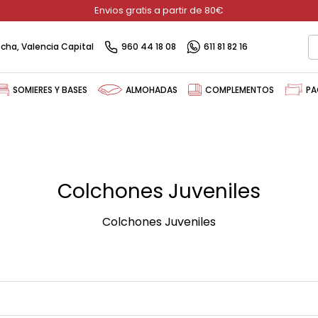
Envios gratis a partir de 80€
recha, Valencia Capital
960 44 18 08
611 81 82 16
SOMIERES Y BASES
ALMOHADAS
COMPLEMENTOS
PA
Colchones Juveniles
Colchones Juveniles