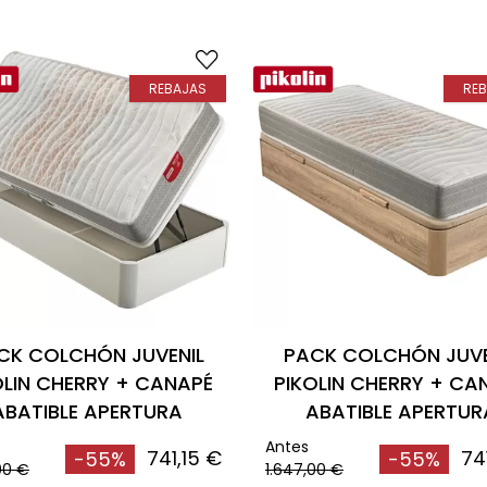
REBAJAS
RE
CK COLCHÓN JUVENIL
PACK COLCHÓN JUVE
OLIN CHERRY + CANAPÉ
PIKOLIN CHERRY + CA
ABATIBLE APERTURA
ABATIBLE APERTUR
LATERAL BLANCO
LATERAL NATURAL
Antes
741,15 €
74
-55%
-55%
00 €
1.647,00 €