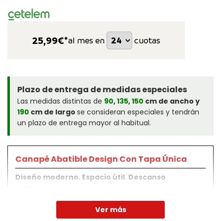
25,99
€*
al mes en
cuotas
Plazo de entrega de medidas especiales
Las medidas distintas de
90
,
135
,
150
cm de ancho y
190
cm de largo
se consideran especiales y tendrán
un plazo de entrega mayor al habitual.
Canapé Abatible Design Con Tapa Única
Diseño moderno. Espacio útil. Descanso
optimizado.
El canapé abatible Design con tapa doble de Pikolin es
Ver más
el complemento perfecto para tu dormitorio. Un