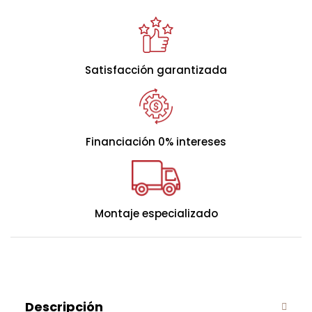
modelo que se ha diseñado cuidadosamente
atendiendo a las últimas tendencias y novedades en
decoración.
Satisfacción garantizada
Design es el modelo perfecto si quieres un diseño a la
última sin renunciar a las comodidades de un canapé
de alta calidad y a su espacio extra de
Financiación 0% intereses
almacenamiento. Cuenta con un sistema de fácil
apertura frontal gracias a sus amortiguadores
neumáticos.
Montaje especializado
Tu colchón también se merece un buen descanso:
dáselo con el Canapé Design de Pikolin.
Descripción