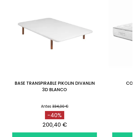
BASE TRANSPIRABLE PIKOLIN DIVANLIN
COL
3D BLANCO
Antes
334,00 €
-40%
200,40 €