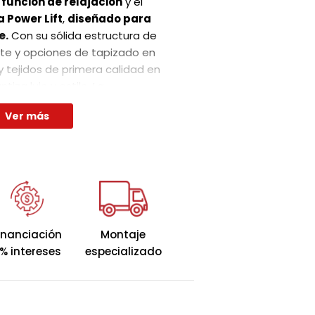
 función de relajación
y el
 Power Lift
,
diseñado para
e.
Con su sólida estructura de
te y opciones de tapizado en
 tejidos de primera calidad en
ntiza lujo y estilo. La
lidad te brindará una
Ver más
so inigualable.
inanciación
Montaje
% intereses
especializado