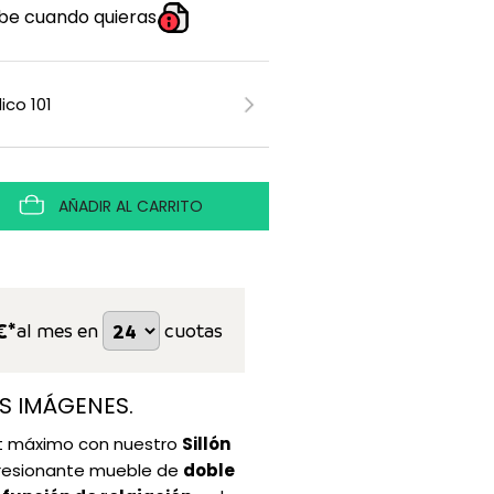
be cuando quieras
AÑADIR AL CARRITO
€*
al mes en
cuotas
S IMÁGENES.
rt máximo con nuestro
Sillón
presionante mueble de
doble