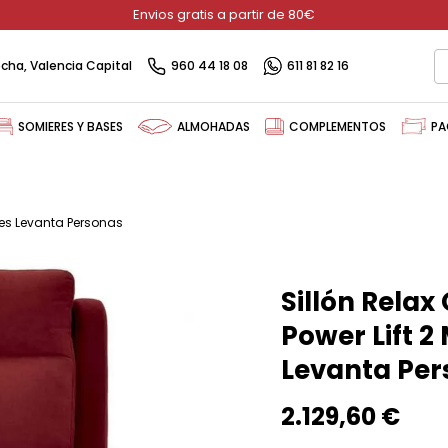
Envios gratis a partir de 80€
recha, Valencia Capital
960 44 18 08
611 81 82 16
SOMIERES Y BASES
ALMOHADAS
COMPLEMENTOS
PA
ores Levanta Personas
Sillón Relax
Power Lift 2
Levanta Per
2.129,60 €