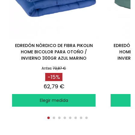
EDREDÓN NÓRDICO DE FIBRA PIKOLIN
EDREDÓN 
HOME BICOLOR PARA OTOÑO /
HOME 
INVIERNO 300GR AZUL MARINO
INVIER
Antes
73,87 €
-15%
62,79 €
Elegir medida