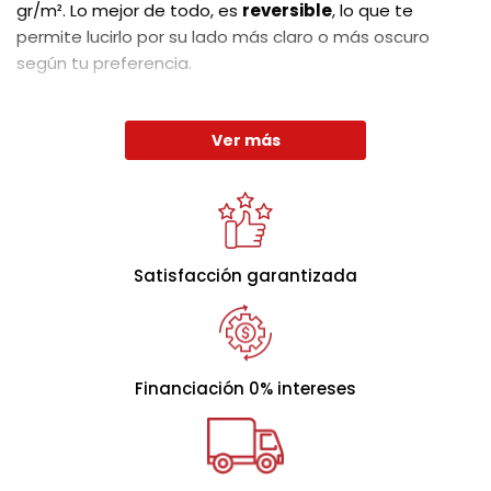
gr/m². Lo mejor de todo, es
reversible
, lo que te
permite lucirlo por su lado más claro o más oscuro
según tu preferencia.
No comprometas tu bienestar y disfruta de un
descanso excepcional con una
calidad superior.
Ver más
Satisfacción garantizada
Financiación 0% intereses