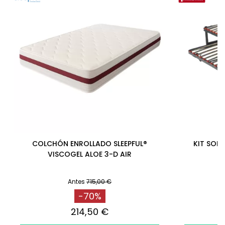
COLCHÓN ENROLLADO SLEEPFUL®
KIT SOMI
VISCOGEL ALOE 3-D AIR
Antes
715,00 €
-70%
214,50 €