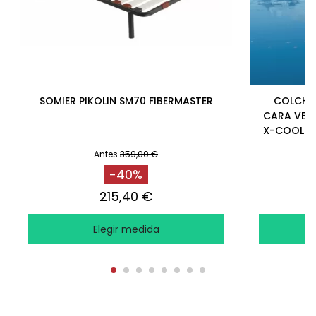
SOMIER PIKOLIN SM70 FIBERMASTER
COLCHÓN
CARA VERA
X-COOL Y 
Antes
359,00 €
-40%
215,40 €
Elegir medida