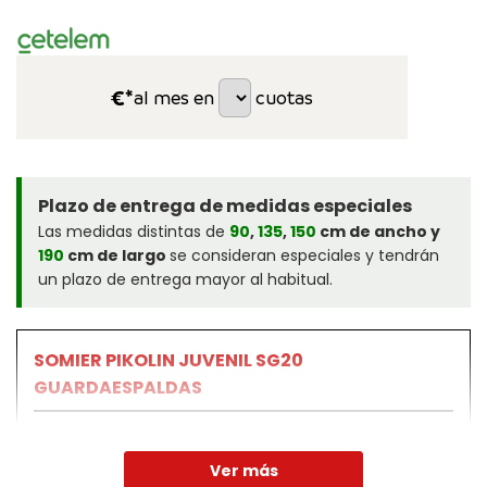
€*
al mes en
cuotas
Plazo de entrega de medidas especiales
Las medidas distintas de
90
,
135
,
150
cm de ancho y
190
cm de largo
se consideran especiales y tendrán
un plazo de entrega mayor al habitual.
SOMIER PIKOLIN JUVENIL SG20
GUARDAESPALDAS
El somier SG20 fijo de PIKOLIN ha sido diseñado para
ofrecer una estructura estable, resistente y
Ver más
perfectamente ventilada. Gracias a su diseño con 20