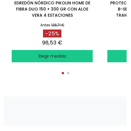
EDREDÓN NÓRDICO PIKOLIN HOME DE
PROTECTO
FIBRA DUO 150 + 300 GR CON ALOE
B-SEN
VERA 4 ESTACIONES
TRANSP
Antes
128,71 €
-25%
96,53 €
Elegir medida