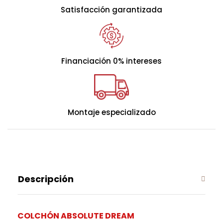
Satisfacción garantizada
está disponible en versiones suave, firme o con
combinación dúo, adaptándose a sus preferencias y
necesidades de descanso.
- Altura: 40 cm.
Financiación 0% intereses
- Soporte: Firme.
- Confort: Firme, Suave o Duo confort.
FIRME
Montaje especializado
MEDIO
SUAVE
Descripción
COLCHÓN ABSOLUTE DREAM