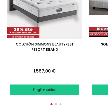
COLCHÓN SIMMONS BEAUTYREST
SOMIE
RESORT ISLAND
1.587,00 €
Elegir medida