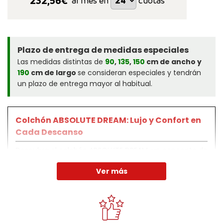
232,56
€*
al mes en
cuotas
Plazo de entrega de medidas especiales
Las medidas distintas de
90
,
135
,
150
cm de ancho y
190
cm de largo
se consideran especiales y tendrán
un plazo de entrega mayor al habitual.
Colchón ABSOLUTE DREAM: Lujo y Confort en
Cada Descanso
Descubra el colchón ABSOLUTE DREAM, un concepto de
descanso que redefine el lujo y la comodidad.
Ver más
Diseñado con tecnología avanzada y materiales
nobles, ofrece una experiencia única, combinando
innovación, diseño artesanal y un confort insuperable.
Ideal para quienes buscan personalización absoluta,