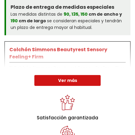
Plazo de entrega de medidas especiales
Las medidas distintas de
90
,
135
,
150
cm de ancho y
190
cm de largo
se consideran especiales y tendrán
un plazo de entrega mayor al habitual.
Colchón Simmons Beautyrest Sensory
Feeling+ Firm
El Colchón Simmons Beautyrest Sensory Feeling + Firm
compuesto por muelles ensacados Sensoft Evolution®
Ver más
para un soporte personalizado, espuma viscoelástica
para aliviar la presión y guata Quallofil Allerban y
Aquasens para una higiene impecable. Además, el
refuerzo de cáñamo garantiza un descanso natural y
revitalizante.
Satisfacción garantizada
- Altura: 31cm.
- Soporte: Firme.
- Confort: Firme.