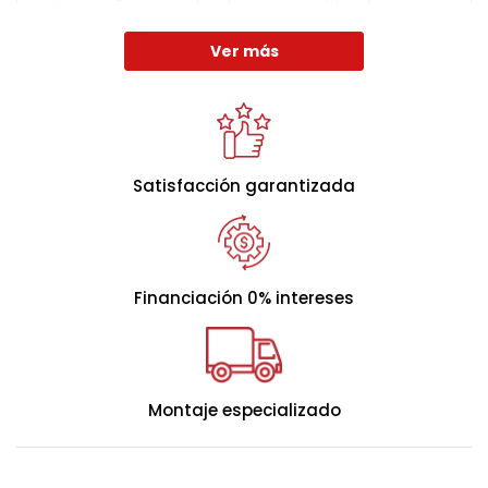
calurosas. Tiene una funda impermeable y fresca para
el verano.
Ver más
Características
- Reduce la temperatura corporal alrededor de 1Cº,
consiguiendo una significativa mejora del confort.
Satisfacción garantizada
- La perfecta fusión entre la tecnología y naturaleza.
- Ideal para combatir el sudor nocturno y los sofocos
de la menopausia.
- Efecto permanente, sin tratamientos químicos.
Financiación 0% intereses
- Secado rápido.
- Ropa de cama producida con responsabilidad social,
trazabilidad total y sostenibilidad ambiental, fabricada
totalmente en Europa.
Montaje especializado
FIRME
MEDIO
SUAVE