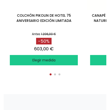
COLCHÓN PIKOLIN DE HOTEL 75
CANAPÉ AB
ANIVERSARIO EDICIÓN LIMITADA
NATURBO
Antes
1.206,00 €
-50%
603,00 €
Elegir medida