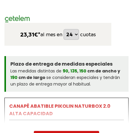
23,31
€*
al mes en
cuotas
Plazo de entrega de medidas especiales
Las medidas distintas de
90
,
135
,
150
cm de ancho y
190
cm de largo
se consideran especiales y tendrán
un plazo de entrega mayor al habitual.
CANAPÉ ABATIBLE PIKOLIN NATURBOX 2.0
ALTA CAPACIDAD
El modelo Naturbox 2.0 de ALTA CAPACIDAD de Pikolin
es el nuevo modelo de canapé abatible con una tapa