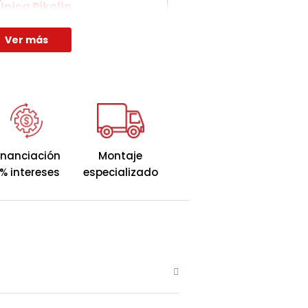
nica Pikolin
batible de madera alta
Ver más
ar de Pikolin, diseñado para
modernidad y practicidad.
ealza la estética de tu
 también proporciona un amplio
miento adicional, manteniendo
da y estilizada.
inanciación
Montaje
% intereses
especializado