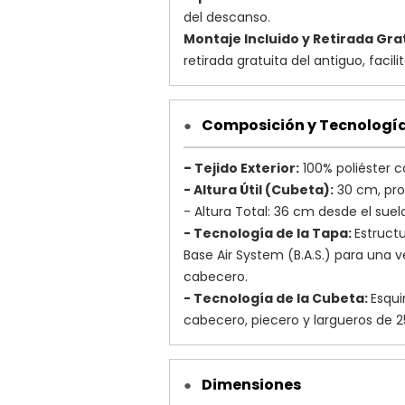
del descanso.
Montaje Incluido y Retirada Gra
retirada gratuita del antiguo, faci
Composición y Tecnologí
●
-
Tejido Exterior:
100% poliéster c
- Altura Útil (Cubeta):
30 cm, pro
- Altura Total: 36 cm desde el suelo
- Tecnología de la Tapa:
Estruct
Base Air System (B.A.S.) para una v
cabecero.
- Tecnología de la Cubeta:
Esqui
cabecero, piecero y largueros de 
Dimensiones
●