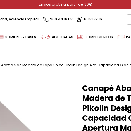
Envios gratis a partir de 80€
recha, Valencia Capital
960 44 18 08
611 81 82 16
SOMIERES Y BASES
ALMOHADAS
COMPLEMENTOS
PA
Abatible de Madera de Tapa Única Pikolin Design Alta Capacidad Glaci
Canapé Abat
Madera de 
Pikolin Desi
Capacidad G
Apertura M