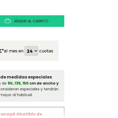
AÑADIR AL CARRITO
€*
al mes en
cuotas
 de medidas especiales
s de
90
,
135
,
150
cm de ancho y
consideran especiales y tendrán
mayor al habitual.
Canapé Abatible de