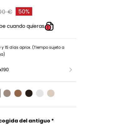
50%
,00 €
be cuando quieras
0 y 15 días aprox. (Tiempo sujeto a
ga)
ecogida del antiguo *