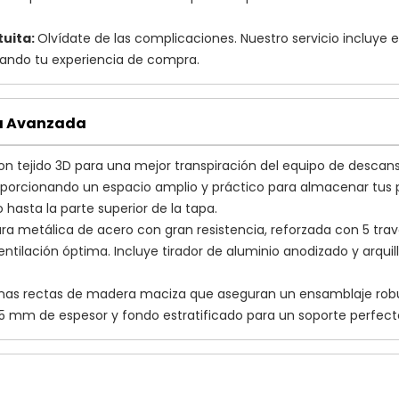
tuita:
Olvídate de las complicaciones. Nuestro servicio incluye 
litando tu experiencia de compra.
a Avanzada
on tejido 3D para una mejor transpiración del equipo de descans
porcionando un espacio amplio y práctico para almacenar tus 
 hasta la parte superior de la tapa.
ura metálica de acero con gran resistencia, reforzada con 5 tra
entilación óptima. Incluye tirador de aluminio anodizado y arqui
nas rectas de madera maciza que aseguran un ensamblaje robus
25 mm de espesor y fondo estratificado para un soporte perfec