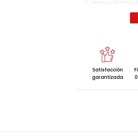
Madera de Tapa Ú
Descubre el canapé a
capacidad color glaci
combinar elegancia, 
Este mueble no solo r
dormitorio, sino que
espacio de almacena
tu habitación organiza
Satisfacción
F
garantizada
0