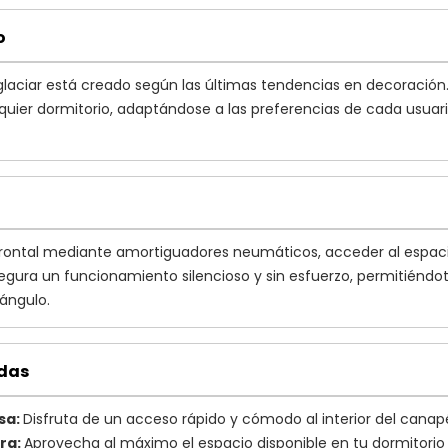
o
r glaciar está creado según las últimas tendencias en decoració
lquier dormitorio, adaptándose a las preferencias de cada usu
 frontal mediante amortiguadores neumáticos, acceder al esp
egura un funcionamiento silencioso y sin esfuerzo, permitiéndot
ángulo.
das
osa:
Disfruta de un acceso rápido y cómodo al interior del canapé
ra:
Aprovecha al máximo el espacio disponible en tu dormitorio s