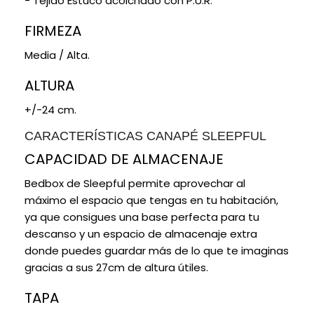
- Tejido Estuco acolchado con P.U.R.
su tirador, simplemente levanta la tapa para
FIRMEZA
obtener lo que necesitas y organizar tus cosas de
manera eficiente.
Media / Alta.
ALTURA
+/-24 cm.
CARACTERÍSTICAS CANAPÉ SLEEPFUL
CAPACIDAD DE ALMACENAJE
Bedbox de Sleepful permite aprovechar al
máximo el espacio que tengas en tu habitación,
ya que consigues una base perfecta para tu
descanso y un espacio de almacenaje extra
donde puedes guardar más de lo que te imaginas
gracias a sus 27cm de altura útiles.
TAPA