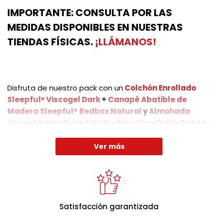
IMPORTANTE: CONSULTA POR LAS
MEDIDAS DISPONIBLES EN NUESTRAS
TIENDAS FÍSICAS.
¡LLÁMANOS!
Disfruta de nuestro pack con un
Colchón Enrollado
Sleepful
®
Viscogel Dark
+
Canapé Abatible de
Madera Sleepful® Bedbox Natural
y
Almohada
Viscoelástica Sleepful® Grafenol Con Doble Funda
.
Ver más
La altura del colchón terminado es de (+/- 24 cm.), por
su terminación artesanal y la suavidad de sus
acolchados puede sufrir alguna pequeña variación en
la altura. Todos sus materiales están dotados de gran
Satisfacción garantizada
transpirabilidad y resistencia.