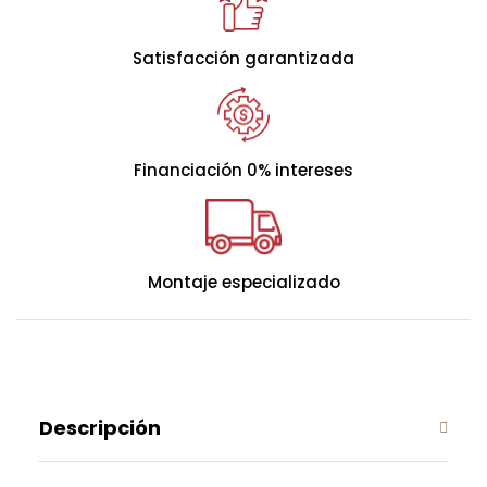
Confort y Firmeza
Con una firmeza media y un diseño ergonómico, este
Satisfacción garantizada
colchón es ideal para quienes buscan un descanso
envolvente y reparador.
Financiación 0% intereses
Acabado y Garantía
Este producto dispone de
3 años de garantía
.
Extendibles a 5 años si compras colchón y base o
canapé de Sonpura
con cualquier combinación de
Montaje especializado
color y tamaño.
FIRME
MEDIO
SUAVE
Descripción