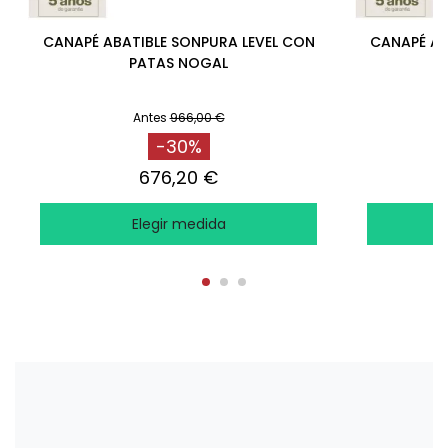
CANAPÉ ABATIBLE SONPURA LEVEL CON
CANAPÉ AB
PATAS NOGAL
Antes
966,00 €
-30%
676,20 €
Elegir medida