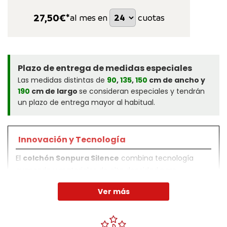
27,50
€*
al mes en
cuotas
Plazo de entrega de medidas especiales
Las medidas distintas de
90
,
135
,
150
cm de ancho y
190
cm de largo
se consideran especiales y tendrán
un plazo de entrega mayor al habitual.
Innovación y Tecnología
El
colchón Sonpura Silence
combina tecnología
avanzada y materiales de alta densidad para
proporcionar un soporte estructural óptimo y un
Ver más
confort ergonómico superior.