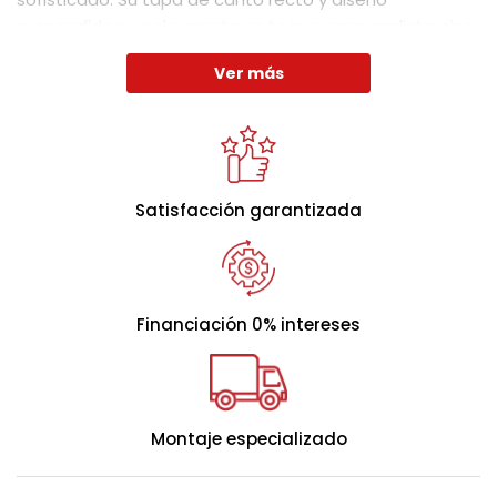
suspendido no solo aporta un toque vanguardista, sino
que también facilita su apertura, asegurando un uso
Ver más
cómodo y eficiente.
Altura total:
36cm.
Capacidad almacenaje:
17cm.
Satisfacción garantizada
Financiación 0% intereses
Montaje especializado