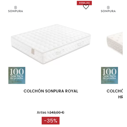
REBAJAS
COLCHÓN SONPURA ROYAL
COLCHÓN 
HR 
Antes
1.243,00 €
-35%