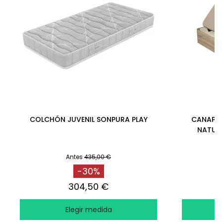
COLCHÓN JUVENIL SONPURA PLAY
CANAPÉ A
NATUR
Antes
435,00 €
-30%
304,50 €
Elegir medida